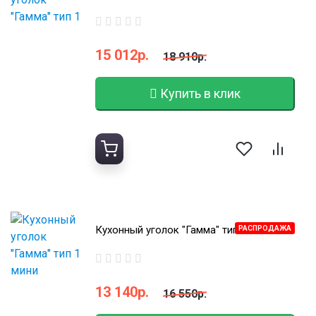
МОДУЛЬНЫЕ КУХНИ
СТОЛЫ ПИСЬМЕННЫЕ
ШКАФЫ
МОЙКИ
15 012р.
18 910р.
ТУМБЫ
ЭТАЖЕРКИ И БАНКЕТКИ
ОБЕДЕННЫЕ ГРУППЫ
ДЛЯ ОБУВИ
Купить в клик
СТУЛЬЯ
ТАБУРЕТЫ
Кухонный уголок "Гамма" тип 1 мини
РАСПРОДАЖА
13 140р.
16 550р.