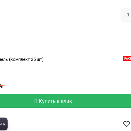
ль (комплект 25 шт)
РАС
0р.
Купить в клик
ину