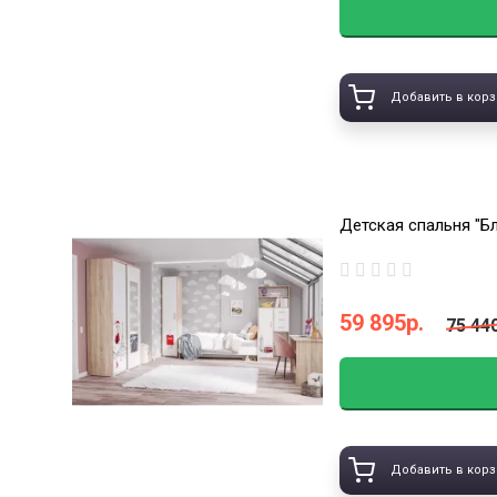
Добавить в корз
Детская спальня "Б
59 895р.
75 44
Добавить в корз