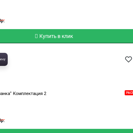
0р.
Купить в клик
ину
ланка" Комплектация 2
РАС
0р.