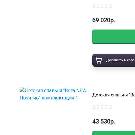
69 020р.
Добавить в корз
Детская спальня "В
43 530р.