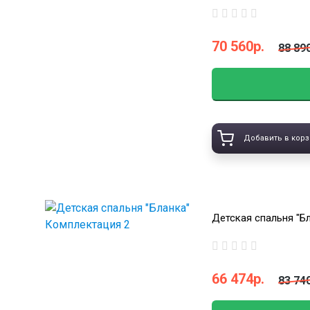
70 560р.
88 89
Добавить в корз
Детская спальня "Б
66 474р.
83 74