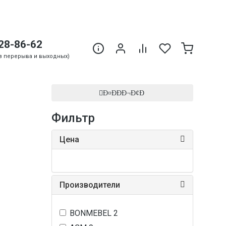
28-86-62
Без перерыва и выходных)
Ð¤ÐÐÐ¬Ð¢Ð
Фильтр
Цена
Производители
BONMEBEL
2