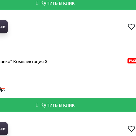
Купить в клик
ину
ланка" Комплектация 3
РАС
0р.
Купить в клик
ину