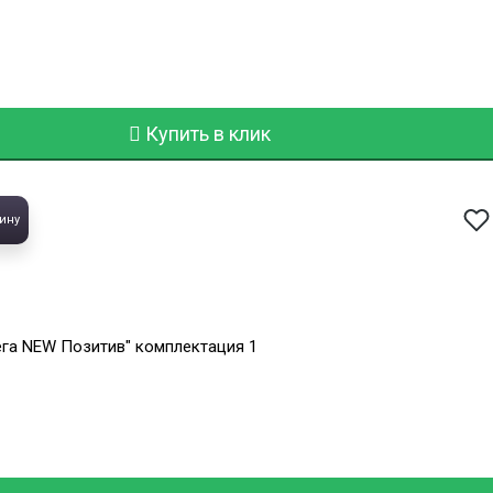
Купить в клик
ину
ега NEW Позитив" комплектация 1