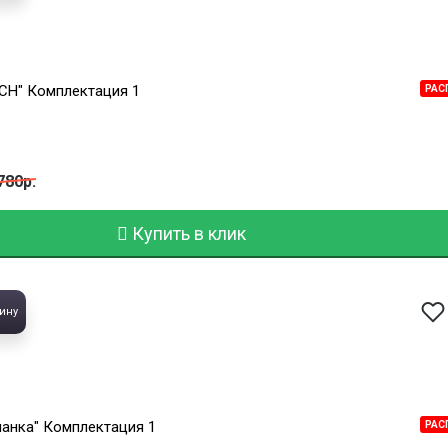
ICH" Комплектация 1
РАС
780р.
Купить в клик
ину
ланка" Комплектация 1
РАС